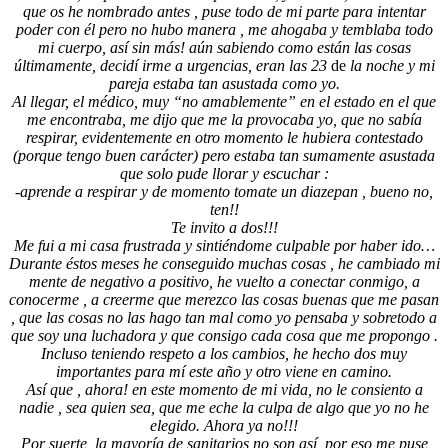
que os he nombrado antes , puse todo de mi parte para intentar
poder con él pero no hubo manera , me ahogaba y temblaba todo
mi cuerpo, así sin más! aún sabiendo como están las cosas
últimamente, decidí irme a urgencias, eran las 23
de
la noche y mi
pareja estaba tan asustada como yo.
Al llegar, el médico, muy “no amablemente” en el estado en el que
me encontraba, me dijo que me la provocaba yo, que no sabía
respirar, evidentemente en otro momento le hubiera contestado
(porque tengo buen carácter) pero estaba tan sumamente asustada
que solo pude llorar y escuchar :
-aprende a respirar y de momento tomate un diazepan , bueno no,
ten!!
Te invito a dos!!!
Me fui a mi casa frustrada y sintiéndome culpable por haber ido…
Durante éstos meses he conseguido muchas cosas , he cambiado mi
mente de negativo a positivo, he vuelto a conectar conmigo, a
conocerme , a creerme que merezco las cosas buenas que me pasan
, que las cosas no las hago tan mal como yo pensaba y sobretodo a
que soy una luchadora y que consigo cada cosa que me propongo .
Incluso teniendo respeto a los cambios, he hecho dos muy
importantes para mí este año y otro viene en camino.
Así que , ahora! en este momento de mi vida, no le consiento a
nadie , sea quien sea, que me eche la culpa de algo que yo no he
elegido. Ahora ya no!!!
Por suerte, la mayoría de sanitarios no son así, por eso me puse