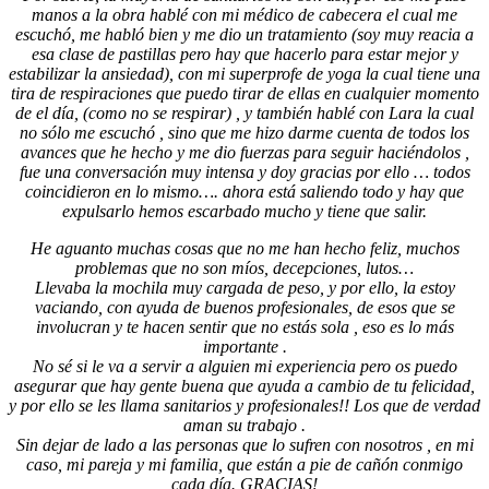
manos a la obra hablé con mi médico de cabecera el cual me
escuchó, me habló bien y me dio un tratamiento (soy muy reacia a
esa clase de pastillas pero hay que hacerlo para estar mejor y
estabilizar la ansiedad), con mi superprofe de yoga la cual tiene una
tira de respiraciones que puedo tirar de ellas en cualquier momento
de el día, (como no se respirar) , y también hablé con Lara la cual
no sólo me escuchó , sino que me hizo darme cuenta de todos los
avances que he hecho y me dio fuerzas para seguir haciéndolos ,
fue una conversación muy intensa y doy gracias por ello … todos
coincidieron en lo mismo…. ahora está saliendo todo y hay que
expulsarlo hemos escarbado mucho y tiene que salir.
He aguanto muchas cosas que no me han hecho feliz, muchos
problemas que no son míos, decepciones, lutos…
Llevaba la mochila muy cargada de peso, y por ello, la estoy
vaciando, con ayuda de buenos profesionales, de esos que se
involucran y te hacen sentir que no estás sola , eso es lo más
importante .
No sé si le va a servir a alguien mi experiencia pero os puedo
asegurar que hay gente buena que ayuda a cambio de tu felicidad,
y por ello se les llama sanitarios y profesionales!! Los que de verdad
aman su trabajo .
Sin dejar de lado a las personas que lo sufren con nosotros , en mi
caso, mi pareja y mi familia, que están a pie de cañón conmigo
cada día. GRACIAS!