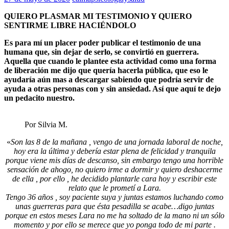
QUIERO PLASMAR MI TESTIMONIO Y QUIERO
SENTIRME LIBRE HACIÉNDOLO
Es para mí un placer poder publicar el testimonio de una
humana que, sin dejar de serlo, se convirtió en guerrera.
Aquella que cuando le plantee esta actividad como una forma
de liberación me dijo que quería hacerla pública, que eso le
ayudaría aún mas a descargar sabiendo que podría servir de
ayuda a otras personas con y sin ansiedad. Así que aquí te dejo
un pedacito nuestro.
Por Silvia M.
«
Son las 8 de la mañana , vengo de una jornada laboral de noche,
hoy era la última y debería estar plena de felicidad y tranquila
porque viene mis días de descanso, sin embargo tengo una horrible
sensación de ahogo, no quiero irme a dormir y quiero deshacerme
de ella , por ello , he decidido plantarle cara hoy y escribir este
relato que le prometí a Lara.
Tengo 36 años , soy paciente suya y juntas estamos luchando como
unas guerreras para que ésta pesadilla se acabe…digo juntas
porque en estos meses Lara no me ha soltado de la mano ni un sólo
momento y por ello se merece que yo ponga todo de mi parte .