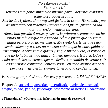
No estamos solos!!!!
Pero eso sí !!!
Tenemos que poner mucho de nuestra parte , dejarnos ayudar y
soltar para poder seguir…
Son las 9.44, ahora sí me voy satisfecha a la cama. He soltado , me
he sincerado con vosotros y sabéis que? Que mi presión ha ido
disminuyendo mientras escribía.
Ahora han pasado 5 meses y esta es la primera semana que no he
tenido ningún ataque de ansiedad. Sé que puede que no sea la
última pero eso ya no me asusta. Me siento fuerte, se que estoy
siendo valiente y a veces no me creo todo lo que he conseguido en
este tiempo. Ahora se qué quiero y se que puedo y eso, la verdad es
que no lo había sentido nunca. Quiero agradecerte Lara, todos y
cada uno de los momentos que me dedicas, a cambio de verme felíz
, cada historia contada a llantos y risas , en cada avance hecho y
por hacer, vas a estar siempre tú, eso no lo olvides nunca
.
Eres una gran profesional. Por eso y por más…..GRACIAS LARA!
«
Etiquetado
ansiedad
,
ansiedad generalizada
,
atade ade anseidad
,
ataque
,
miedo
,
pánico
,
psicología
,
testimonio ansiedad
1 Comentario
¿Tienes dudas? ¿Quieres más información antes de reservar?
Escríbenos