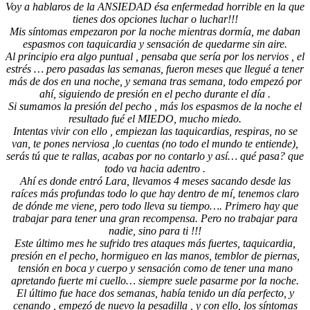
Voy a hablaros de la ANSIEDAD ésa enfermedad horrible en la que
tienes dos opciones luchar o luchar!!!
Mis síntomas empezaron por la noche mientras dormía, me daban
espasmos con taquicardia y sensación de quedarme sin aire.
Al principio era algo puntual , pensaba que sería por los nervios , el
estrés … pero pasadas las semanas, fueron meses que llegué a tener
más de dos en una noche, y semana tras semana, todo empezó por
ahí, siguiendo de presión en el pecho durante el día .
Si sumamos la presión del pecho , más los espasmos de la noche el
resultado fué el MIEDO, mucho miedo.
Intentas vivir con ello , empiezan las taquicardias, respiras, no se
van, te pones nerviosa ,lo cuentas (no todo el mundo te entiende),
serás tú que te rallas, acabas por no contarlo y así… qué pasa? que
todo va hacia adentro .
Ahí es donde entró Lara, llevamos 4 meses sacando desde las
raíces más profundas todo lo que hay dentro de mí, tenemos claro
de dónde me viene, pero todo lleva su tiempo…. Primero hay que
trabajar para tener una gran recompensa. Pero no trabajar para
nadie, sino para ti !!!
Este último mes he sufrido tres ataques más fuertes, taquicardia,
presión en el pecho, hormigueo en las manos, temblor de piernas,
tensión en boca y cuerpo y sensación como de tener una mano
apretando fuerte mi cuello… siempre suele pasarme por la noche.
El último fue hace dos semanas, había tenido un día perfecto, y
cenando , empezó de nuevo la pesadilla , y con ello, los síntomas