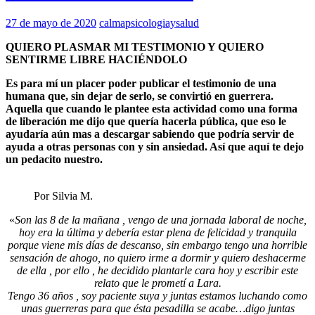
27 de mayo de 2020
calmapsicologiaysalud
QUIERO PLASMAR MI TESTIMONIO Y QUIERO
SENTIRME LIBRE HACIÉNDOLO
Es para mí un placer poder publicar el testimonio de una
humana que, sin dejar de serlo, se convirtió en guerrera.
Aquella que cuando le plantee esta actividad como una forma
de liberación me dijo que quería hacerla pública, que eso le
ayudaría aún mas a descargar sabiendo que podría servir de
ayuda a otras personas con y sin ansiedad. Así que aquí te dejo
un pedacito nuestro.
Por Silvia M.
«
Son las 8 de la mañana , vengo de una jornada laboral de noche,
hoy era la última y debería estar plena de felicidad y tranquila
porque viene mis días de descanso, sin embargo tengo una horrible
sensación de ahogo, no quiero irme a dormir y quiero deshacerme
de ella , por ello , he decidido plantarle cara hoy y escribir este
relato que le prometí a Lara.
Tengo 36 años , soy paciente suya y juntas estamos luchando como
unas guerreras para que ésta pesadilla se acabe…digo juntas