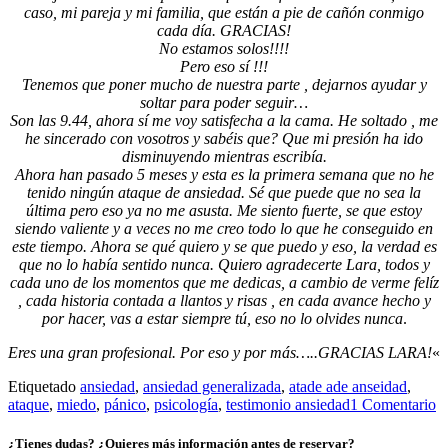
caso, mi pareja y mi familia, que están a pie de cañón conmigo
cada día. GRACIAS!
No estamos solos!!!!
Pero eso sí !!!
Tenemos que poner mucho de nuestra parte , dejarnos ayudar y
soltar para poder seguir…
Son las 9.44, ahora sí me voy satisfecha a la cama. He soltado , me
he sincerado con vosotros y sabéis que? Que mi presión ha ido
disminuyendo mientras escribía.
Ahora han pasado 5 meses y esta es la primera semana que no he
tenido ningún ataque de ansiedad. Sé que puede que no sea la
última pero eso ya no me asusta. Me siento fuerte, se que estoy
siendo valiente y a veces no me creo todo lo que he conseguido en
este tiempo. Ahora se qué quiero y se que puedo y eso, la verdad es
que no lo había sentido nunca. Quiero agradecerte Lara, todos y
cada uno de los momentos que me dedicas, a cambio de verme felíz
, cada historia contada a llantos y risas , en cada avance hecho y
por hacer, vas a estar siempre tú, eso no lo olvides nunca
.
Eres una gran profesional. Por eso y por más…..GRACIAS LARA!
«
Etiquetado
ansiedad
,
ansiedad generalizada
,
atade ade anseidad
,
ataque
,
miedo
,
pánico
,
psicología
,
testimonio ansiedad
1 Comentario
¿Tienes dudas? ¿Quieres más información antes de reservar?