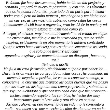
El último fue hace dos semanas, había tenido un día perfecto, y
cenando , empezó de nuevo la pesadilla , y con ello, los síntomas
que os he nombrado antes , puse todo de mi parte para intentar
poder con él pero no hubo manera , me ahogaba y temblaba todo
mi cuerpo, así sin más! aún sabiendo como están las cosas
últimamente, decidí irme a urgencias, eran las 23
de
la noche y mi
pareja estaba tan asustada como yo.
Al llegar, el médico, muy “no amablemente” en el estado en el que
me encontraba, me dijo que me la provocaba yo, que no sabía
respirar, evidentemente en otro momento le hubiera contestado
(porque tengo buen carácter) pero estaba tan sumamente asustada
que solo pude llorar y escuchar :
-aprende a respirar y de momento tomate un diazepan , bueno no,
ten!!
Te invito a dos!!!
Me fui a mi casa frustrada y sintiéndome culpable por haber ido…
Durante éstos meses he conseguido muchas cosas , he cambiado mi
mente de negativo a positivo, he vuelto a conectar conmigo, a
conocerme , a creerme que merezco las cosas buenas que me pasan
, que las cosas no las hago tan mal como yo pensaba y sobretodo a
que soy una luchadora y que consigo cada cosa que me propongo .
Incluso teniendo respeto a los cambios, he hecho dos muy
importantes para mí este año y otro viene en camino.
Así que , ahora! en este momento de mi vida, no le consiento a
nadie , sea quien sea, que me eche la culpa de algo que yo no he