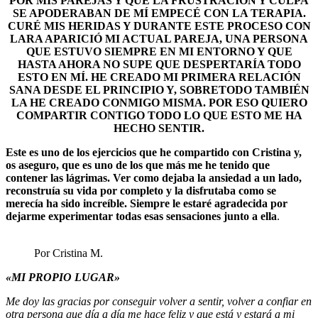
POR MIS PAREJAS Y QUE LA FRUSTRACIÓN Y CULPA
SE APODERABAN DE MÍ EMPECÉ CON LA TERAPIA.
CURÉ MIS HERIDAS Y DURANTE ESTE PROCESO CON
LARA APARICIÓ MI ACTUAL PAREJA, UNA PERSONA
QUE ESTUVO SIEMPRE EN MI ENTORNO Y QUE
HASTA AHORA NO SUPE QUE DESPERTARÍA TODO
ESTO EN MÍ. HE CREADO MI PRIMERA RELACIÓN
SANA DESDE EL PRINCIPIO Y, SOBRETODO TAMBIÉN
LA HE CREADO CONMIGO MISMA. POR ESO QUIERO
COMPARTIR CONTIGO TODO LO QUE ESTO ME HA
HECHO SENTIR.
Este es uno de los ejercicios que he compartido con Cristina y,
os aseguro, que es uno de los que más me he tenido que
contener las lágrimas. Ver como dejaba la ansiedad a un lado,
reconstruía su vida por completo y la disfrutaba como se
merecía ha sido increíble. Siempre le estaré agradecida por
dejarme experimentar todas esas sensaciones junto a ella
.
Por Cristina M.
«MI PROPIO LUGAR»
Me doy las gracias por conseguir volver a sentir, volver a confiar en
otra persona que día a día me hace feliz y que está y estará a mi