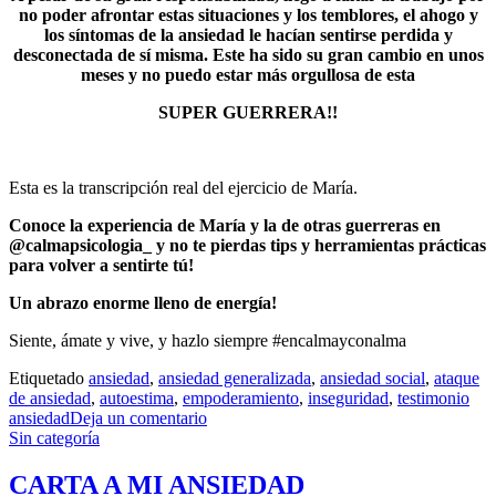
no poder afrontar estas situaciones y los temblores, el ahogo y
los síntomas de la ansiedad le hacían sentirse perdida y
desconectada de sí misma. Este ha sido su gran cambio en unos
meses y no puedo estar más orgullosa de esta
SUPER GUERRERA!!
Esta es la transcripción real del ejercicio de María.
Conoce la experiencia de María y la de otras guerreras en
@calmapsicologia_ y no te pierdas tips y herramientas prácticas
para volver a sentirte tú!
Un abrazo enorme lleno de energía!
Siente, ámate y vive, y hazlo siempre #encalmayconalma
Etiquetado
ansiedad
,
ansiedad generalizada
,
ansiedad social
,
ataque
de ansiedad
,
autoestima
,
empoderamiento
,
inseguridad
,
testimonio
ansiedad
Deja un comentario
Sin categoría
CARTA A MI ANSIEDAD