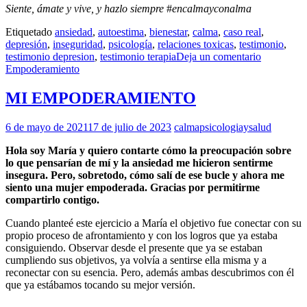
Siente, ámate y vive, y hazlo siempre
#
encalmayconalma
Etiquetado
ansiedad
,
autoestima
,
bienestar
,
calma
,
caso real
,
depresión
,
inseguridad
,
psicología
,
relaciones toxicas
,
testimonio
,
testimonio depresion
,
testimonio terapia
Deja un comentario
Empoderamiento
MI EMPODERAMIENTO
6 de mayo de 2021
17 de julio de 2023
calmapsicologiaysalud
Hola soy María y quiero contarte cómo la preocupación sobre
lo que pensarían de mí y la ansiedad me hicieron sentirme
insegura. Pero, sobretodo, cómo salí de ese bucle y ahora me
siento una mujer empoderada. Gracias por permitirme
compartirlo contigo.
Cuando planteé este ejercicio a María el objetivo fue conectar con su
propio proceso de afrontamiento y con los logros que ya estaba
consiguiendo. Observar desde el presente que ya se estaban
cumpliendo sus objetivos, ya volvía a sentirse ella misma y a
reconectar con su esencia. Pero, además ambas descubrimos con él
que ya estábamos tocando su mejor versión.