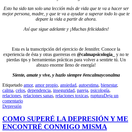
Esto ha sido tan solo una lección más de vida que te va a hacer ser
mejor persona, madre, y que te va a ayudar a superar todo lo que te
depare la vida a partir de ahora.
Así que sigue adelante y ¡Muchas felicidades!
Esta es la transcripción del ejercicio de Jennifer. Conoce la
experiencia de ésta y otras guerreras en
@calmapsicologia_
y no te
pierdas tips y herramientas prácticas para volver a sentirte tú. Un
abrazo enorme lleno de energía!
Siente, amate y vive, y hazlo siempre #encalmayconalma
Etiquetado
amor
,
amor propio
,
ansiedad
,
autoestima
,
bienestar
,
calma
,
celos
,
dependencia
,
inseguridad
,
pareja
,
psicología
,
relaciones
,
relaciones sanas
,
relaciones toxicas
,
ruptura
Deja un
comentario
Depresión
COMO SUPERÉ LA DEPRESIÓN Y ME
ENCONTRÉ CONMIGO MISMA