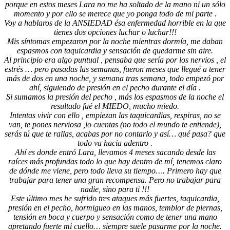
porque en estos meses Lara no me ha soltado de la mano ni un sólo
momento y por ello se merece que yo ponga todo de mi parte .
Voy a hablaros de la ANSIEDAD ésa enfermedad horrible en la que
tienes dos opciones luchar o luchar!!!
Mis síntomas empezaron por la noche mientras dormía, me daban
espasmos con taquicardia y sensación de quedarme sin aire.
Al principio era algo puntual , pensaba que sería por los nervios , el
estrés … pero pasadas las semanas, fueron meses que llegué a tener
más de dos en una noche, y semana tras semana, todo empezó por
ahí, siguiendo de presión en el pecho durante el día .
Si sumamos la presión del pecho , más los espasmos de la noche el
resultado fué el MIEDO, mucho miedo.
Intentas vivir con ello , empiezan las taquicardias, respiras, no se
van, te pones nerviosa ,lo cuentas (no todo el mundo te entiende),
serás tú que te rallas, acabas por no contarlo y así… qué pasa? que
todo va hacia adentro .
Ahí es donde entró Lara, llevamos 4 meses sacando desde las
raíces más profundas todo lo que hay dentro de mí, tenemos claro
de dónde me viene, pero todo lleva su tiempo…. Primero hay que
trabajar para tener una gran recompensa. Pero no trabajar para
nadie, sino para ti !!!
Este último mes he sufrido tres ataques más fuertes, taquicardia,
presión en el pecho, hormigueo en las manos, temblor de piernas,
tensión en boca y cuerpo y sensación como de tener una mano
apretando fuerte mi cuello… siempre suele pasarme por la noche.