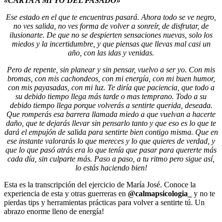
«CARTA A MI YO DEL PASADO»
Ese estado en el que te encuentras pasará. Ahora todo se ve negro,
no ves salida, no ves forma de volver a sonreír, de disfrutar, de
ilusionarte. De que no se despierten sensaciones nuevas, solo los
miedos y la incertidumbre, y que piensas que llevas mal casi un
año, con las idas y venidas.
Pero de repente, sin planear y sin pensar, vuelvo a ser yo. Con mis
bromas, con mis cachondeos, con mi energía, con mi buen humor,
con mis payasadas, con mi luz. Te diría que paciencia, que todo a
su debido tiempo llega más tarde o mas temprano. Todo a su
debido tiempo llega porque volverás a sentirte querida, deseada.
Que romperás esa barrera llamada miedo a que vuelvan a hacerte
daño, que te dejarás llevar sin pensarlo
tanto y que eso es lo que te
dará el empujón de salida para sentirte bien contigo misma. Que en
ese instante valorarás lo que mereces y lo que quieres de verdad, y
que lo que pasó atrás era lo que tenía que pasar para quererte más
cada día, sin culparte más. Paso a paso, a tu ritmo pero sigue así,
lo estás haciendo bien!
Esta es la transcripción del ejercicio de María José. Conoce la
experiencia de esta y otras guerreras en
@calmapsicologia_
y no te
pierdas tips y herramientas prácticas para volver a sentirte tú. Un
abrazo enorme lleno de energía!