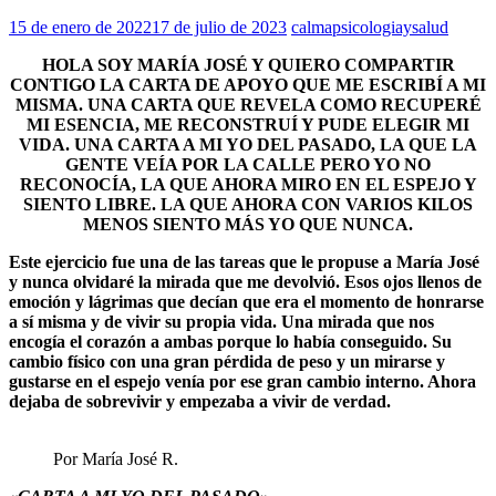
15 de enero de 2022
17 de julio de 2023
calmapsicologiaysalud
HOLA SOY MARÍA JOSÉ Y QUIERO COMPARTIR
CONTIGO LA CARTA DE APOYO QUE ME ESCRIBÍ A MI
MISMA. UNA CARTA QUE REVELA COMO RECUPERÉ
MI ESENCIA, ME RECONSTRUÍ Y PUDE ELEGIR MI
VIDA. UNA CARTA A MI YO DEL PASADO, LA QUE LA
GENTE VEÍA POR LA CALLE PERO YO NO
RECONOCÍA, LA QUE AHORA MIRO EN EL ESPEJO Y
SIENTO LIBRE. LA QUE AHORA CON VARIOS KILOS
MENOS SIENTO MÁS YO QUE NUNCA.
Este ejercicio fue una de las tareas que le propuse a María José
y nunca olvidaré la mirada que me devolvió. Esos ojos llenos de
emoción y lágrimas que decían que era el momento de honrarse
a sí misma y de vivir su propia vida. Una mirada que nos
encogía el corazón a ambas porque lo había conseguido. Su
cambio físico con una gran pérdida de peso y un mirarse y
gustarse en el espejo venía por ese gran cambio interno. Ahora
dejaba de sobrevivir y empezaba a vivir de verdad.
Por María José R.