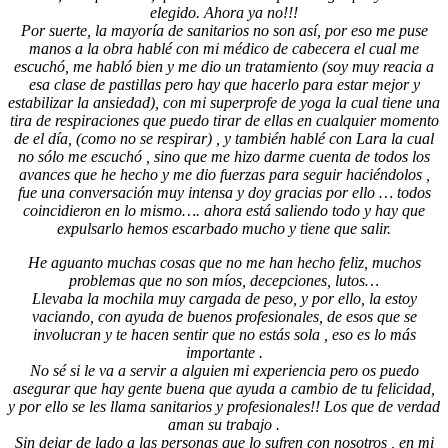
elegido. Ahora ya no!!!
Por suerte, la mayoría de sanitarios no son así, por eso me puse
manos a la obra hablé con mi médico de cabecera el cual me
escuchó, me habló bien y me dio un tratamiento (soy muy reacia a
esa clase de pastillas pero hay que hacerlo para estar mejor y
estabilizar la ansiedad), con mi superprofe de yoga la cual tiene una
tira de respiraciones que puedo tirar de ellas en cualquier momento
de el día, (como no se respirar) , y también hablé con Lara la cual
no sólo me escuchó , sino que me hizo darme cuenta de todos los
avances que he hecho y me dio fuerzas para seguir haciéndolos ,
fue una conversación muy intensa y doy gracias por ello … todos
coincidieron en lo mismo…. ahora está saliendo todo y hay que
expulsarlo hemos escarbado mucho y tiene que salir.
He aguanto muchas cosas que no me han hecho feliz, muchos
problemas que no son míos, decepciones, lutos…
Llevaba la mochila muy cargada de peso, y por ello, la estoy
vaciando, con ayuda de buenos profesionales, de esos que se
involucran y te hacen sentir que no estás sola , eso es lo más
importante .
No sé si le va a servir a alguien mi experiencia pero os puedo
asegurar que hay gente buena que ayuda a cambio de tu felicidad,
y por ello se les llama sanitarios y profesionales!! Los que de verdad
aman su trabajo .
Sin dejar de lado a las personas que lo sufren con nosotros , en mi