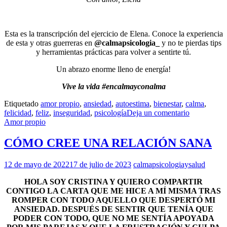
Esta es la transcripción del ejercicio de Elena. Conoce la experiencia
de esta y otras guerreras en
@calmapsicologia_
y no te pierdas tips
y herramientas prácticas para volver a sentirte tú.
Un abrazo enorme lleno de energía!
Vive la vida #encalmayconalma
Etiquetado
amor propio
,
ansiedad
,
autoestima
,
bienestar
,
calma
,
felicidad
,
feliz
,
inseguridad
,
psicología
Deja un comentario
Amor propio
CÓMO CREE UNA RELACIÓN SANA
12 de mayo de 2022
17 de julio de 2023
calmapsicologiaysalud
HOLA SOY CRISTINA Y QUIERO COMPARTIR
CONTIGO LA CARTA QUE ME HICE A MÍ MISMA TRAS
ROMPER CON TODO AQUELLO QUE DESPERTÓ MI
ANSIEDAD. DESPUÉS DE SENTIR QUE TENÍA QUE
PODER CON TODO, QUE NO ME SENTÍA APOYADA