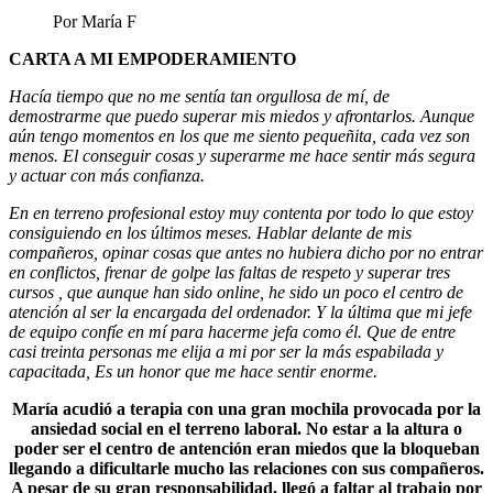
Por María F
CARTA A MI EMPODERAMIENTO
Hacía tiempo que no me sentía tan orgullosa de mí, de
demostrarme que puedo superar mis miedos y afrontarlos. Aunque
aún tengo momentos en los que me siento pequeñita, cada vez son
menos. El conseguir cosas y superarme me hace sentir más segura
y actuar con más confianza.
En en terreno profesional estoy muy contenta por todo lo que estoy
consiguiendo en los últimos meses. Hablar delante de mis
compañeros, opinar cosas que antes no hubiera dicho por no entrar
en conflictos, frenar de golpe las faltas de respeto y superar tres
cursos , que aunque han sido online, he sido un poco el centro de
atención al ser la encargada del ordenador. Y la última que mi jefe
de equipo confíe en mí para hacerme jefa como él. Que de entre
casi treinta personas me elija a mi por ser la más espabilada y
capacitada, Es un honor que me hace sentir enorme.
María acudió a terapia con una gran mochila provocada por la
ansiedad social en el terreno laboral. No estar a la altura o
poder ser el centro de antención eran miedos que la bloqueban
llegando a dificultarle mucho las relaciones con sus compañeros.
A pesar de su gran responsabilidad, llegó a faltar al trabajo por