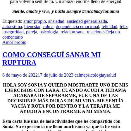
para volver a sentirte tú. Un abrazo enorme lleno de energía!
Siente, amate y vive, y hazlo siempre #encalmayconalma
Etiquetado
amor propio
,
ansiedad
,
ansiedad generalizada
,
autoestima
,
bienestar
,
calma
,
dependencia emocional
,
felicidad
,
feliz
,
inseguridad
,
pareja
,
psicología
,
relacion sana
,
relaciones
Deja un
comentario
Amor propio
COMO CONSEGUÍ SANAR MI
RUPTURA
6 de mayo de 2022
17 de julio de 2023
calmapsicologiaysalud
HOLA SOY SONIA Y QUIERO MOSTRARTE UNO DE MIS
EJERCISIOS CON LARA. CUANDO ACUDÍ A TERAPIA
ACABABA DE SEPARARME, FUE UNA DE LAS
DECISIONES MÁS DURAS DE MI VIDA. ME SENTÍA
VACÍA Y ROTA POR DENTRO Y LA TERAPIA ME
AYUDÓ A ENCONTRARME A MÍ MISMA
.
Esta carta fue una de las actividades que he compartido con
Sonia. Su experiencia me llenó muchísimo ya que la he visto