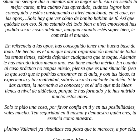
situación siempre das o intentas dar lo mejor de tí. Aún no siendo tu
mejor curso, mira cuánto has aprendido, cuántos logros has
conseguido y estás consiguiendo a nivel emocional, en el cole, en
las opos,…Solo hay que ver cómo de bonito hablan de tí. Así que
quédate con eso. Si no estando del todo bien a nivel emocional has
podido sacar cosas adelante, imagina cuando estés super bien, te
comerás el mundo.
En referencia a las opos, has conseguido tener una buena base de
todo. De hecho, es el año que mayor organización mental de todos
los temas tienes, sabrás defender cualquiera que te toque. Además
te has mirado todos menos uno, eso tiene mucho mérito. En cuanto
al caso práctico no tengas miedo, piensa que es una situación (sea
la que sea) que te podrías encontrar en el aula, y con tus ideas, tu
experiencia y tu creatividad, sabrás sacarlo adelante también. Si te
das cuenta, la normativa la conoces y es el año que más ideas
tienes a nivel de didáctica, porque te has formado y te has nutrido
mucho estos años.
Solo te pido una cosa, por favor confía en ti y en tus posibilidades,
vales mucho. Ten seguridad en tí misma y demuestra quién eres, tu
esencia como maestra.
¡Ánimo Valiente! ya visualizas esa plaza que te mereces, a por ella.
Con amor, Elena