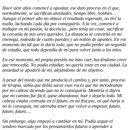
Hace siete años comencé a opositar, ese duro proceso en el que,
normalmente, se sacrifican amistades, tiempo libre, hobbies…
Aunque el primer año no obtuve el resultado esperado, no tiré la
toalla, luchando cada día por conseguirlo. A la vez, comencé a
trabajar en mi pasión, la docencia…pero tenía un coste, sacrificar
la cercanía de mis seres queridos. La distancia se convirtió en mi
enemiga, rodeada de cuatro paredes y un millón de apuntes. En ese
momento decidí que lo daría todo, que no podía perder un segundo
de estudio, que todo dependía de mí para volver junto a los míos.
En ese momento, mi propia presión me hizo caer, haciéndome creer
que retrocedía. No podía estudiar, no quería estar en esa ciudad. La
ansiedad se apoderó de mí, alejándome de mi objetivo.
A pesar del miedo que me producía el cambio y, por tanto, proceso
de terapia, sabía que debía sacar esas voces que me merodeaban
por mi cabeza diciendo que no lo conseguiría. Mentiría si dijera
que mi camino fue fácil, quise abandonar, huir y dejarlo todo. Mi
cabeza estaba centrada en el futuro, en mi fracaso, en qué haría si
no lo conseguía, me aterraba tener que volver a empezar, futuro,
futuro, futuro….
Sin embargo, algo empezó a cambiar en mí. Podía seguir el
sendero marcado por los pensamientos futuros o aprender a