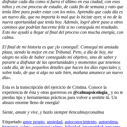
disfrutar cada día como si fuera el último en esa ciudad, con esos
niños y en ese proceso de estudio, de cada fin de semana y rato que
tenía libre para poder estar con los míos. Aprendía que cada día es
un nuevo día, que no importa lo mal que lo hiciste ayer, si no de la
nueva oportunidad que tenía hoy. Además, logré abrir paso a otros
caminos que podrían hacerme feliz si no conseguía mi resultado.
Esto me ayudó a llegar al final del proceso con mucha energía, con
calma.
El final de mi historia es que ¡lo conseguí!. Conseguí mi ansiada
plaza, siendo la mejor en ese Tribunal. Pero, a día de hoy, me
alegro no sólo de haber conseguido mi objetivo, sino de saber y
pararte a disfrutar de las oportunidades y momentos que tenemos
cada día, de los pequeños detalles que hacen los días especiales y,
sobre todo, de que si algo no sale bien, mañana amanece un nuevo
día».
Esta es la transcripción del ejercicio de Cristina. Conoce la
experiencia de ésta y otras guerreras en
@calmapsicologia_
y no te
pierdas tips y herramientas prácticas para volver a sentirte tú. Un
abrazo enorme lleno de energía!
Siente, amate y vive, y hazlo siempre #encalmayconalma
Etiquetado
amor propio
,
ansiedad
,
autoconocimiento
,
autoestima
,
bienestar
,
calma
,
conciencia plena
,
felicidad
,
inseguridad
,
presente
,