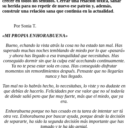
crecer en todos los sentidos. Cerrar una relación tóxica, sanar
su herida para no repetir de nuevo ese patrón y, además,
construir una relación sana que continúa en la actualidad
.
Por Sonia T.
«MI PROPIA ENHORABUENA»
Bueno, echando la vista atrás la cosa no ha estado tan mal. Has
superado muchas noches temblando de miedo por lo que «pasará»
y ahora has llegado a esa tranquilidad que necesitabas. Has
conseguido dormir sin que la culpa esté acechando continuamente.
Ya no te pesa estar sola en casa. Has conseguido disfrutar
momentos sin remordimientos después. Pensaste que no llegarías
nunca y has llegado.
Tan mal no lo habrás hecho, lo necesitabas, lo viste y no dudaste en
que debías de hacerlo. Felicidades por ese valor que no sé todavía
de dónde salió pero que fue muy fuerte, más que el miedo, que ya
era.
Enhorabuena porque no has cesado en tu tarea de intentar ser tú
otra vez. Enhorabuena por buscar ayuda, porque desde la decisión
de separarte, ha sido la segunda decisión más importante que has
tomado y te ha ido genial.