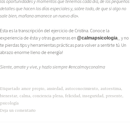
las oportunidades y momentos que tenemos cada día, de los pequeños
detalles que hacen los días especiales y, sobre todo, de que si algo no
sale bien, mañana amanece un nuevo día».
Esta es la transcripción del ejercicio de Cristina. Conoce la
experiencia de ésta y otras guerreras en
y no
@calmapsicologia_
te pierdas tips y herramientas prácticas para volver a sentirte tú. Un
abrazo enorme lleno de energía!
Siente, amate y vive, y hazlo siempre #encalmayconalma
Etiquetado
amor propio
,
ansiedad
,
autoconocimiento
,
autoestima
,
bienestar
,
calma
,
conciencia plena
,
felicidad
,
inseguridad
,
presente
,
psicología
Deja un comentario