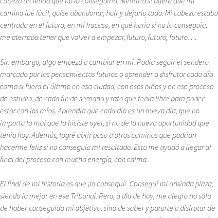
cabeza diciendo que no lo conseguiría. Mentiría si dijera que mi
camino fue fácil, quise abandonar, huir y dejarlo todo. Mi cabeza estaba
centrada en el futuro, en mi fracaso, en qué haría si no lo conseguía,
me aterraba tener que volver a empezar, futuro, futuro, futuro….
Sin embargo, algo empezó a cambiar en mí. Podía seguir el sendero
marcado por los pensamientos futuros o aprender a disfrutar cada día
como si fuera el último en esa ciudad, con esos niños y en ese proceso
de estudio, de cada fin de semana y rato que tenía libre para poder
estar con los míos. Aprendía que cada día es un nuevo día, que no
importa lo mal que lo hiciste ayer, si no de la nueva oportunidad que
tenía hoy. Además, logré abrir paso a otros caminos que podrían
hacerme feliz si no conseguía mi resultado. Esto me ayudó a llegar al
final del proceso con mucha energía, con calma.
El final de mi historia es que ¡lo conseguí!. Conseguí mi ansiada plaza,
siendo la mejor en ese Tribunal. Pero, a día de hoy, me alegro no sólo
de haber conseguido mi objetivo, sino de saber y pararte a disfrutar de