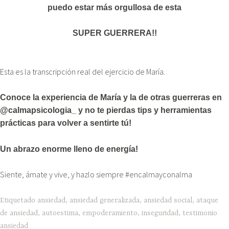
puedo estar más orgullosa de esta
SUPER GUERRERA!!
Esta es la transcripción real del ejercicio de María.
Conoce la experiencia de María y la de otras guerreras en
@calmapsicologia_ y no te pierdas tips y herramientas
prácticas para volver a sentirte tú!
Un abrazo enorme lleno de energía!
Siente, ámate y vive, y hazlo siempre #encalmayconalma
Etiquetado
ansiedad
,
ansiedad generalizada
,
ansiedad social
,
ataque
de ansiedad
,
autoestima
,
empoderamiento
,
inseguridad
,
testimonio
ansiedad