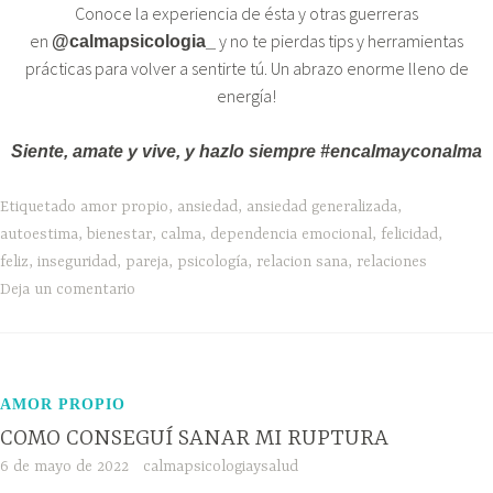
Conoce la experiencia de ésta y otras guerreras
en
y no te pierdas tips y herramientas
@calmapsicologia_
prácticas para volver a sentirte tú. Un abrazo enorme lleno de
energía!
Siente, amate y vive, y hazlo siempre #encalmayconalma
Etiquetado
amor propio
,
ansiedad
,
ansiedad generalizada
,
autoestima
,
bienestar
,
calma
,
dependencia emocional
,
felicidad
,
feliz
,
inseguridad
,
pareja
,
psicología
,
relacion sana
,
relaciones
Deja un comentario
AMOR PROPIO
COMO CONSEGUÍ SANAR MI RUPTURA
6 de mayo de 2022
calmapsicologiaysalud