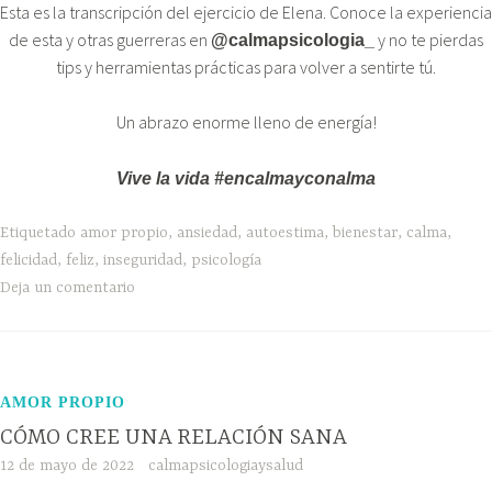
Esta es la transcripción del ejercicio de Elena. Conoce la experiencia
de esta y otras guerreras en
y no te pierdas
@calmapsicologia_
tips y herramientas prácticas para volver a sentirte tú.
Un abrazo enorme lleno de energía!
Vive la vida #encalmayconalma
Etiquetado
amor propio
,
ansiedad
,
autoestima
,
bienestar
,
calma
,
felicidad
,
feliz
,
inseguridad
,
psicología
Deja un comentario
AMOR PROPIO
CÓMO CREE UNA RELACIÓN SANA
12 de mayo de 2022
calmapsicologiaysalud