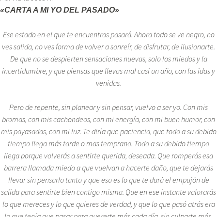
«CARTA A MI YO DEL PASADO»
Ese estado en el que te encuentras pasará. Ahora todo se ve negro, no
ves salida, no ves forma de volver a sonreír, de disfrutar, de ilusionarte.
De que no se despierten sensaciones nuevas, solo los miedos y la
incertidumbre, y que piensas que llevas mal casi un año, con las idas y
venidas.
Pero de repente, sin planear y sin pensar, vuelvo a ser yo. Con mis
bromas, con mis cachondeos, con mi energía, con mi buen humor, con
mis payasadas, con mi luz. Te diría que paciencia, que todo a su debido
tiempo llega más tarde o mas temprano. Todo a su debido tiempo
llega porque volverás a sentirte querida, deseada. Que romperás esa
barrera llamada miedo a que vuelvan a hacerte daño, que te dejarás
llevar sin pensarlo
tanto y que eso es lo que te dará el empujón de
salida para sentirte bien contigo misma. Que en ese instante valorarás
lo que mereces y lo que quieres de verdad, y que lo que pasó atrás era
lo que tenía que pasar para quererte más cada día, sin culparte más.