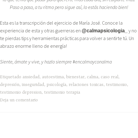
Paso a paso, a tu ritmo pero sigue así, lo estás haciendo bien!
Esta es la transcripción del ejercicio de María José. Conoce la
experiencia de esta y otras guerreras en
y no
@calmapsicologia_
te pierdas tips y herramientas prácticas para volver a sentirte tú. Un
abrazo enorme lleno de energía!
Siente, ámate y vive, y hazlo siempre
#
encalmayconalma
Etiquetado
ansiedad
,
autoestima
,
bienestar
,
calma
,
caso real
,
depresión
,
inseguridad
,
psicología
,
relaciones toxicas
,
testimonio
,
testimonio depresion
,
testimonio terapia
Deja un comentario