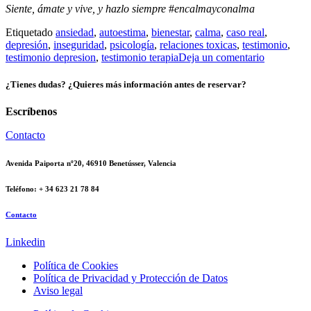
Siente, ámate y vive, y hazlo siempre
#
encalmayconalma
Etiquetado
ansiedad
,
autoestima
,
bienestar
,
calma
,
caso real
,
depresión
,
inseguridad
,
psicología
,
relaciones toxicas
,
testimonio
,
testimonio depresion
,
testimonio terapia
Deja un comentario
¿Tienes dudas? ¿Quieres más información antes de reservar?
Escríbenos
Contacto
Avenida Paiporta nº20, 46910 Benetússer, Valencia
Teléfono: + 34 623 21 78 84
Contacto
Linkedin
Política de Cookies
Política de Privacidad y Protección de Datos
Aviso legal