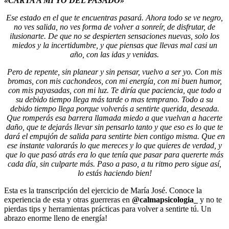
«CARTA A MI YO DEL PASADO»
Ese estado en el que te encuentras pasará. Ahora todo se ve negro,
no ves salida, no ves forma de volver a sonreír, de disfrutar, de
ilusionarte. De que no se despierten sensaciones nuevas, solo los
miedos y la incertidumbre, y que piensas que llevas mal casi un
año, con las idas y venidas.
Pero de repente, sin planear y sin pensar, vuelvo a ser yo. Con mis
bromas, con mis cachondeos, con mi energía, con mi buen humor,
con mis payasadas, con mi luz. Te diría que paciencia, que todo a
su debido tiempo llega más tarde o mas temprano. Todo a su
debido tiempo llega porque volverás a sentirte querida, deseada.
Que romperás esa barrera llamada miedo a que vuelvan a hacerte
daño, que te dejarás llevar sin pensarlo
tanto y que eso es lo que te
dará el empujón de salida para sentirte bien contigo misma. Que en
ese instante valorarás lo que mereces y lo que quieres de verdad, y
que lo que pasó atrás era lo que tenía que pasar para quererte más
cada día, sin culparte más. Paso a paso, a tu ritmo pero sigue así,
lo estás haciendo bien!
Esta es la transcripción del ejercicio de María José. Conoce la
experiencia de esta y otras guerreras en
@calmapsicologia_
y no te
pierdas tips y herramientas prácticas para volver a sentirte tú. Un
abrazo enorme lleno de energía!