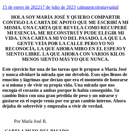
15 de enero de 2022
17 de julio de 2023
calmapsicologiaysalud
HOLA SOY MARÍA JOSÉ Y QUIERO COMPARTIR
CONTIGO LA CARTA DE APOYO QUE ME ESCRIBÍ A MI
MISMA. UNA CARTA QUE REVELA COMO RECUPERÉ
MI ESENCIA, ME RECONSTRUÍ Y PUDE ELEGIR MI
VIDA. UNA CARTA A MI YO DEL PASADO, LA QUE LA
GENTE VEÍA POR LA CALLE PERO YO NO
RECONOCÍA, LA QUE AHORA MIRO EN EL ESPEJO Y
SIENTO LIBRE. LA QUE AHORA CON VARIOS KILOS
MENOS SIENTO MÁS YO QUE NUNCA.
Este ejercicio fue una de las tareas que le propuse a María José
y nunca olvidaré la mirada que me devolvió. Esos ojos llenos de
emoción y lágrimas que decían que era el momento de honrarse
a sí misma y de vivir su propia vida. Una mirada que nos
encogía el corazón a ambas porque lo había conseguido. Su
cambio físico con una gran pérdida de peso y un mirarse y
gustarse en el espejo venía por ese gran cambio interno. Ahora
dejaba de sobrevivir y empezaba a vivir de verdad.
Por María José R.