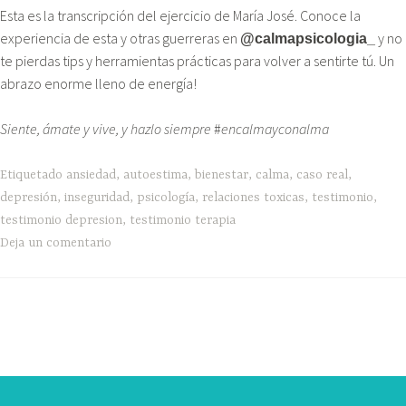
Esta es la transcripción del ejercicio de María José. Conoce la
experiencia de esta y otras guerreras en
y no
@calmapsicologia_
te pierdas tips y herramientas prácticas para volver a sentirte tú. Un
abrazo enorme lleno de energía!
Siente, ámate y vive, y hazlo siempre
#
encalmayconalma
Etiquetado
ansiedad
,
autoestima
,
bienestar
,
calma
,
caso real
,
depresión
,
inseguridad
,
psicología
,
relaciones toxicas
,
testimonio
,
testimonio depresion
,
testimonio terapia
Deja un comentario