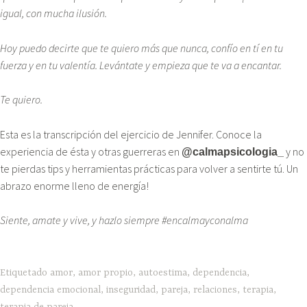
igual, con mucha ilusión.
Hoy puedo decirte que te quiero más que nunca, confío en tí en tu
fuerza y en tu valentía. Levántate y empieza que te va a encantar.
Te quiero.
Esta es la transcripción del ejercicio de Jennifer. Conoce la
experiencia de ésta y otras guerreras en
y no
@calmapsicologia_
te pierdas tips y herramientas prácticas para volver a sentirte tú. Un
abrazo enorme lleno de energía!
Siente, amate y vive, y hazlo siempre #encalmayconalma
Etiquetado
amor
,
amor propio
,
autoestima
,
dependencia
,
dependencia emocional
,
inseguridad
,
pareja
,
relaciones
,
terapia
,
terapia de pareja