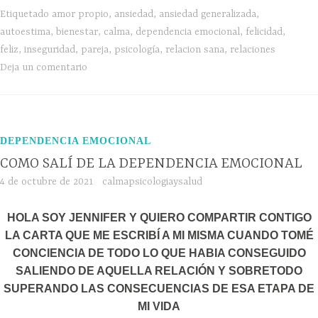
Etiquetado
amor propio
,
ansiedad
,
ansiedad generalizada
,
autoestima
,
bienestar
,
calma
,
dependencia emocional
,
felicidad
,
feliz
,
inseguridad
,
pareja
,
psicología
,
relacion sana
,
relaciones
Deja un comentario
DEPENDENCIA EMOCIONAL
COMO SALÍ DE LA DEPENDENCIA EMOCIONAL
4 de octubre de 2021
calmapsicologiaysalud
HOLA SOY JENNIFER Y QUIERO COMPARTIR CONTIGO
LA CARTA QUE ME ESCRIBÍ A MI MISMA CUANDO TOMÉ
CONCIENCIA DE TODO LO QUE HABIA CONSEGUIDO
SALIENDO DE AQUELLA RELACIÓN Y SOBRETODO
SUPERANDO LAS CONSECUENCIAS DE ESA ETAPA DE
MI VIDA