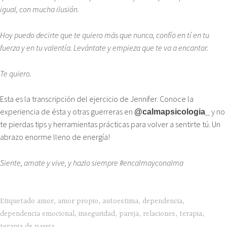
igual, con mucha ilusión.
Hoy puedo decirte que te quiero más que nunca, confío en tí en tu
fuerza y en tu valentía. Levántate y empieza que te va a encantar.
Te quiero.
Esta es la transcripción del ejercicio de Jennifer. Conoce la
experiencia de ésta y otras guerreras en
y no
@calmapsicologia_
te pierdas tips y herramientas prácticas para volver a sentirte tú. Un
abrazo enorme lleno de energía!
Siente, amate y vive, y hazlo siempre #encalmayconalma
Etiquetado
amor
,
amor propio
,
autoestima
,
dependencia
,
dependencia emocional
,
inseguridad
,
pareja
,
relaciones
,
terapia
,
terapia de pareja