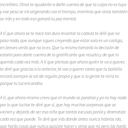
increíbles. Otras te ayudarán a darte cuenta de que la culpa no es tuya
y ese peso se irá aligerando con el tiempo, mientras que otras también
se irán y en todo eso ganará tu paz mental.
A tí que ahora se te hace tan duro levantar la cabeza te diré que no
pasa nada, que aunque sigues creyendo que estar sola es un castigo,
en breves verás que no lo es. Que tu misma tomarás la decisión de
estarlo para darte cuenta de lo gratificante que resulta y de que lo
querrás cada vez más. A tí que piensas que ahora quién te va a querer,
te diré que gracias a lo anterior, te vas a querer tanto que tu barbilla
mirará siempre al sol de orgullo propio y que si la gente te mira es
porque tu luz encandila.
A tí, que ahora mismo crees que el mundo se paraliza y ya no hay nada
por lo que luchar te diré que sí, que hay muchas sorpresas que se
vienen y dejarás de ser esa niña que tantas excusas ponía y dramatiza
cada vez que puede. Te diré que irás donde antes nunca habrías ido,
que harás cosas que nunca quisiste hacer y otras que no pero las harás