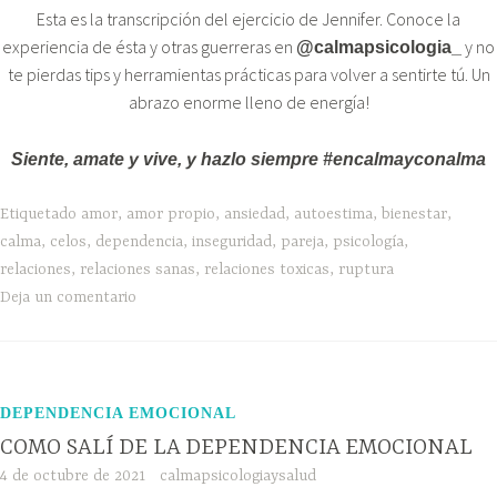
Esta es la transcripción del ejercicio de Jennifer. Conoce la
experiencia de ésta y otras guerreras en
y no
@calmapsicologia_
te pierdas tips y herramientas prácticas para volver a sentirte tú. Un
abrazo enorme lleno de energía!
Siente, amate y vive, y hazlo siempre #encalmayconalma
Etiquetado
amor
,
amor propio
,
ansiedad
,
autoestima
,
bienestar
,
calma
,
celos
,
dependencia
,
inseguridad
,
pareja
,
psicología
,
relaciones
,
relaciones sanas
,
relaciones toxicas
,
ruptura
Deja un comentario
DEPENDENCIA EMOCIONAL
COMO SALÍ DE LA DEPENDENCIA EMOCIONAL
4 de octubre de 2021
calmapsicologiaysalud