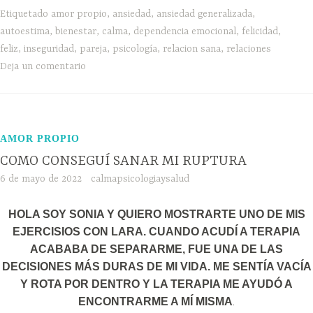
Etiquetado
amor propio
,
ansiedad
,
ansiedad generalizada
,
autoestima
,
bienestar
,
calma
,
dependencia emocional
,
felicidad
,
feliz
,
inseguridad
,
pareja
,
psicología
,
relacion sana
,
relaciones
Deja un comentario
AMOR PROPIO
COMO CONSEGUÍ SANAR MI RUPTURA
6 de mayo de 2022
calmapsicologiaysalud
HOLA SOY SONIA Y QUIERO MOSTRARTE UNO DE MIS
EJERCISIOS CON LARA. CUANDO ACUDÍ A TERAPIA
ACABABA DE SEPARARME, FUE UNA DE LAS
DECISIONES MÁS DURAS DE MI VIDA. ME SENTÍA VACÍA
Y ROTA POR DENTRO Y LA TERAPIA ME AYUDÓ A
.
ENCONTRARME A MÍ MISMA