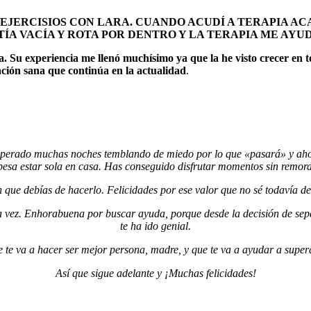
 EJERCISIOS CON LARA. CUANDO ACUDÍ A TERAPIA AC
NTÍA VACÍA Y ROTA POR DENTRO Y LA TERAPIA ME AY
. Su experiencia me llenó muchísimo ya que la he visto crecer en to
ación sana que continúa en la actualidad
.
superado muchas noches temblando de miedo por lo que «pasará» y aho
pesa estar sola en casa. Has conseguido disfrutar momentos sin remord
n que debías de hacerlo. Felicidades por ese valor que no sé todavía d
ra vez. Enhorabuena por buscar ayuda, porque desde la decisión de sep
te ha ido genial.
 te va a hacer ser mejor persona, madre, y que te va a ayudar a supera
Así que sigue adelante y ¡Muchas felicidades!