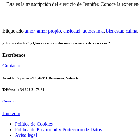
Esta es la transcripción del ejercicio de Jennifer. Conoce la experien
Etiquetado
amor
,
amor propio
,
ansiedad
,
autoestima
,
bienestar
,
calma
¿Tienes dudas? ¿Quieres más información antes de reservar?
Escríbenos
Contacto
Avenida Paiporta nº20, 46910 Benetússer, Valencia
Teléfono: + 34 623 21 78 84
Contacto
Linkedin
Política de Cookies
Política de Privacidad y Protección de Datos
Aviso legal