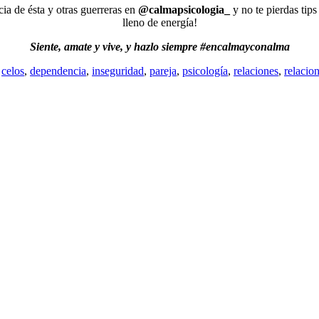
cia de ésta y otras guerreras en
@calmapsicologia_
y no te pierdas tips
lleno de energía!
Siente, amate y vive, y hazlo siempre #encalmayconalma
,
celos
,
dependencia
,
inseguridad
,
pareja
,
psicología
,
relaciones
,
relacio