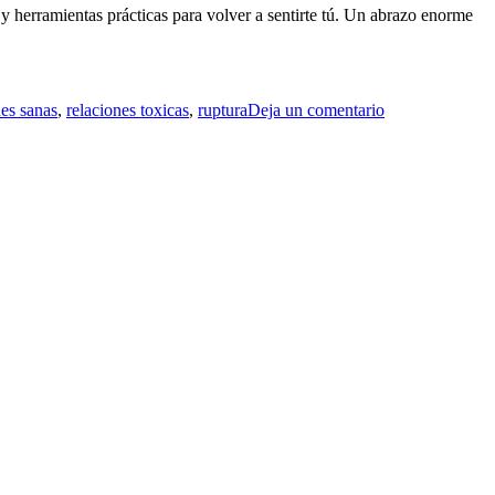
 y herramientas prácticas para volver a sentirte tú. Un abrazo enorme
nes sanas
,
relaciones toxicas
,
ruptura
Deja un comentario