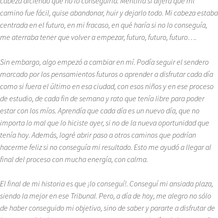
cabeza diciendo que no lo conseguiría. Mentiría si dijera que mi
camino fue fácil, quise abandonar, huir y dejarlo todo. Mi cabeza estaba
centrada en el futuro, en mi fracaso, en qué haría si no lo conseguía,
me aterraba tener que volver a empezar, futuro, futuro, futuro….
Sin embargo, algo empezó a cambiar en mí. Podía seguir el sendero
marcado por los pensamientos futuros o aprender a disfrutar cada día
como si fuera el último en esa ciudad, con esos niños y en ese proceso
de estudio, de cada fin de semana y rato que tenía libre para poder
estar con los míos. Aprendía que cada día es un nuevo día, que no
importa lo mal que lo hiciste ayer, si no de la nueva oportunidad que
tenía hoy. Además, logré abrir paso a otros caminos que podrían
hacerme feliz si no conseguía mi resultado. Esto me ayudó a llegar al
final del proceso con mucha energía, con calma.
El final de mi historia es que ¡lo conseguí!. Conseguí mi ansiada plaza,
siendo la mejor en ese Tribunal. Pero, a día de hoy, me alegro no sólo
de haber conseguido mi objetivo, sino de saber y pararte a disfrutar de