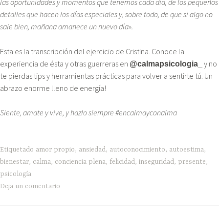
las oportunidades y momentos que tenemos cada día, de los pequeños
detalles que hacen los días especiales y, sobre todo, de que si algo no
sale bien, mañana amanece un nuevo día».
Esta es la transcripción del ejercicio de Cristina. Conoce la
experiencia de ésta y otras guerreras en
y no
@calmapsicologia_
te pierdas tips y herramientas prácticas para volver a sentirte tú. Un
abrazo enorme lleno de energía!
Siente, amate y vive, y hazlo siempre #encalmayconalma
Etiquetado
amor propio
,
ansiedad
,
autoconocimiento
,
autoestima
,
bienestar
,
calma
,
conciencia plena
,
felicidad
,
inseguridad
,
presente
,
psicología
Deja un comentario